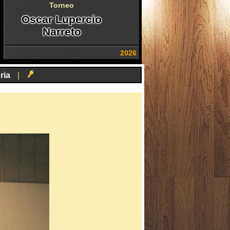
Torneo
Oscar Lupercio
Narreto
2026
ria
|